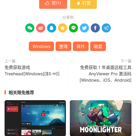
赞(
1
)
打赏


分享到








Windows
整理
碎片
磁盘
上一篇
下一篇
免费获取游戏
免费获取 1 年桌面远程工具
Treehead[Windows][$5→0]
AnyViewer Pro 激活码
[Windows、iOS、Android]
相关限免推荐