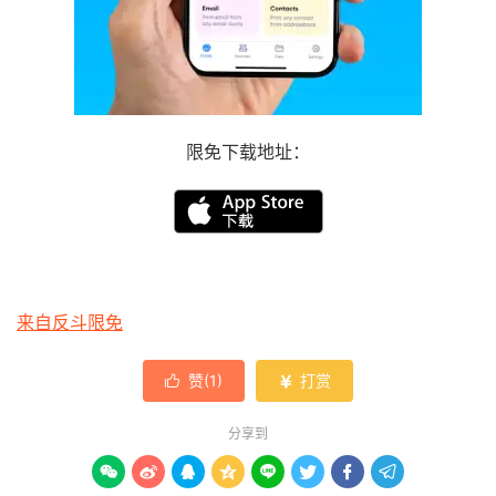
限免下载地址：
来自反斗限免
赞(
1
)
打赏


分享到







