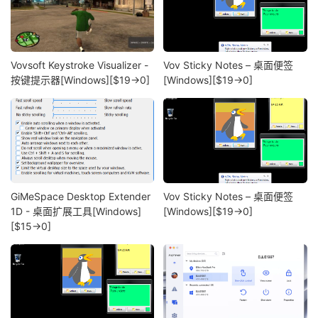
Vovsoft Keystroke Visualizer -
Vov Sticky Notes – 桌面便签
按键提示器[Windows][$19→0]
[Windows][$19→0]
GiMeSpace Desktop Extender
Vov Sticky Notes – 桌面便签
1D - 桌面扩展工具[Windows]
[Windows][$19→0]
[$15→0]