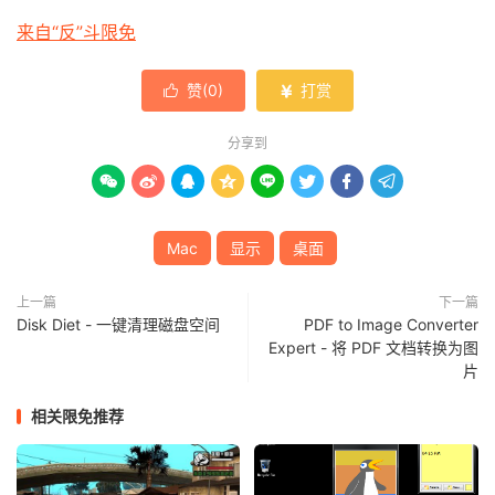
来自“反”斗限免
赞(
0
)
打赏


分享到








Mac
显示
桌面
上一篇
下一篇
Disk Diet - 一键清理磁盘空间
PDF to Image Converter
Expert - 将 PDF 文档转换为图
片
相关限免推荐