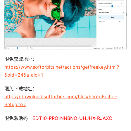
限免获取地址：
https://www.softorbits.net/actions/getfreekey.html?
&pid=24&a_aid=1
限免下载地址：
https://download.softorbits.com/files/PhotoEditor-
Setup.exe
限免激活码：
EDT10-PRO-NNBNQ-UHJHX-RJAXC