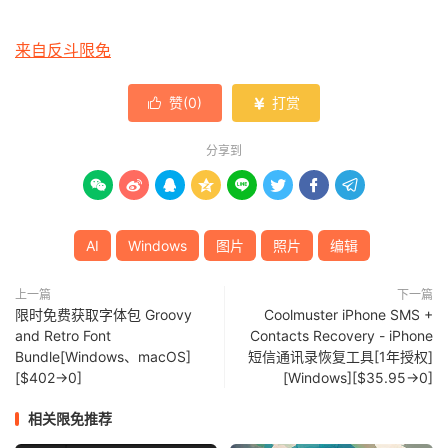
来自反斗限免
赞(
0
)
打赏


分享到








AI
Windows
图片
照片
编辑
上一篇
下一篇
限时免费获取字体包 Groovy
Coolmuster iPhone SMS +
and Retro Font
Contacts Recovery - iPhone
Bundle[Windows、macOS]
短信通讯录恢复工具[1年授权]
[$402→0]
[Windows][$35.95→0]
相关限免推荐