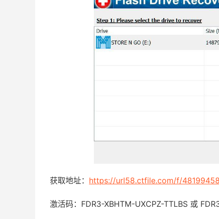
获取地址：
https://url58.ctfile.com/f/4819
激活码：FDR3-XBHTM-UXCPZ-TTLBS 或 FDR3