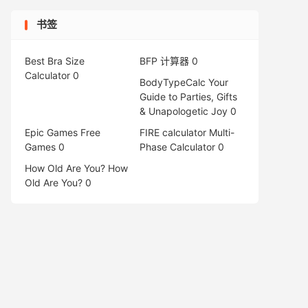
书签
Best Bra Size
BFP 计算器
0
Calculator
0
BodyTypeCalc
Your
Guide to Parties, Gifts
& Unapologetic Joy 0
Epic Games Free
FIRE calculator
Multi-
Games
0
Phase Calculator 0
How Old Are You?
How
Old Are You? 0