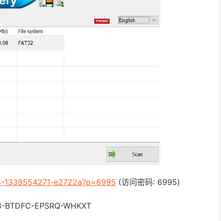
9458-1339554271-e2722a?p=6995
(访问密码: 6995)
-BTDFC-EPSRQ-WHKXT