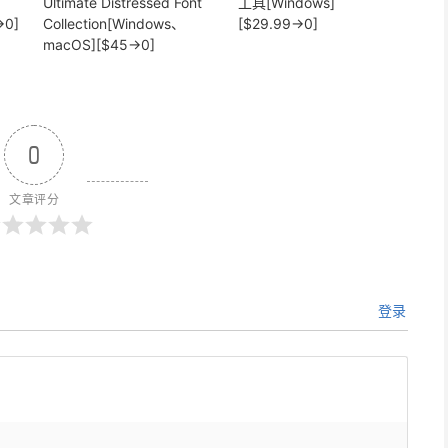
Ultimate Distressed Font
工具[Windows]
→0]
Collection[Windows、
[$29.99→0]
macOS][$45→0]
0
文章评分
登录