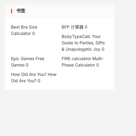
书签
Best Bra Size
BFP 计算器
0
Calculator
0
BodyTypeCalc
Your
Guide to Parties, Gifts
& Unapologetic Joy 0
Epic Games Free
FIRE calculator
Multi-
Games
0
Phase Calculator 0
How Old Are You?
How
Old Are You? 0