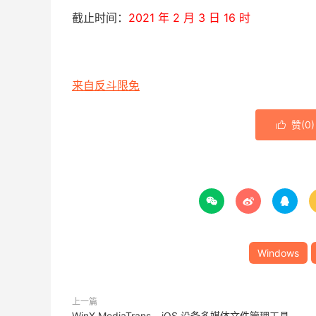
截止时间：
2021 年 2 月 3 日 16 时
来自反斗限免
赞(
0
)




Windows
上一篇
WinX MediaTrans – iOS 设备多媒体文件管理工具