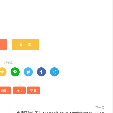
打赏

分享到





图片
照片
美化
下一篇
免费获取电子书 Microsoft Azure Administrator – Exam