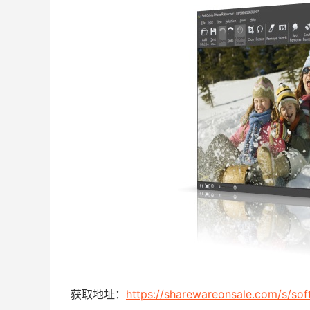
获取地址：
https://sharewareonsale.com/s/sof