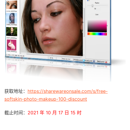
获取地址：
https://sharewareonsale.com/s/free-
softskin-photo-makeup-100-discount
截止时间：
2021 年 10 月 17 日 15 时