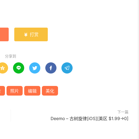
打赏

分享到





片
照片
编辑
美化
下一篇
Deemo – 古树旋律[iOS][美区 $1.99→0]