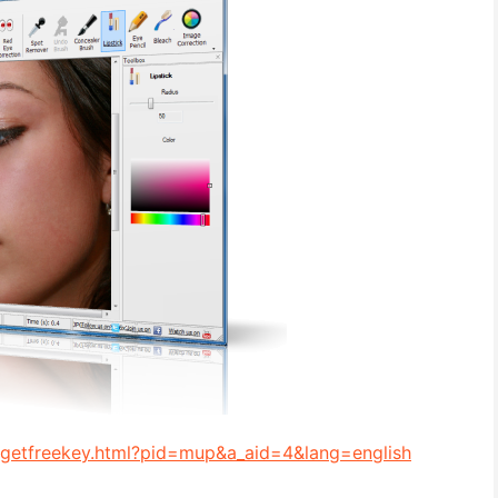
s/getfreekey.html?pid=mup&a_aid=4&lang=english