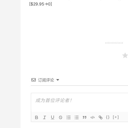
[$29.95→0]
订阅评论
{}
[+]