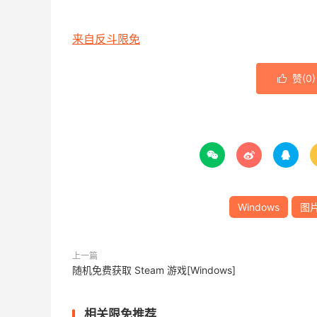
来自反斗限免
赞(
0
)




Windows
图
上一篇
随机免费获取 Steam 游戏[Windows]
相关限免推荐