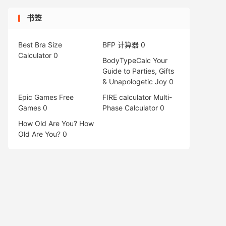
书签
Best Bra Size
BFP 计算器
0
Calculator
0
BodyTypeCalc
Your
Guide to Parties, Gifts
& Unapologetic Joy 0
Epic Games Free
FIRE calculator
Multi-
Games
0
Phase Calculator 0
How Old Are You?
How
Old Are You? 0