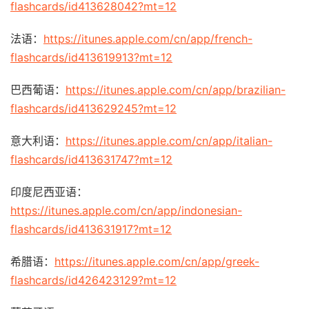
flashcards/id413628042?mt=12
法语：
https://itunes.apple.com/cn/app/french-
flashcards/id413619913?mt=12
巴西葡语：
https://itunes.apple.com/cn/app/brazilian-
flashcards/id413629245?mt=12
意大利语：
https://itunes.apple.com/cn/app/italian-
flashcards/id413631747?mt=12
印度尼西亚语：
https://itunes.apple.com/cn/app/indonesian-
flashcards/id413631917?mt=12
希腊语：
https://itunes.apple.com/cn/app/greek-
flashcards/id426423129?mt=12