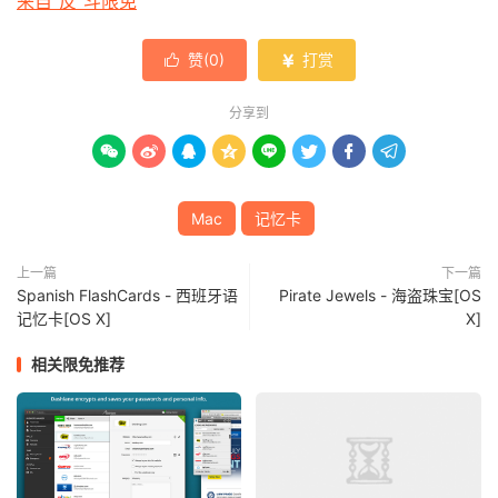
来自“反”斗限免
赞(
0
)
打赏


分享到








Mac
记忆卡
上一篇
下一篇
Spanish FlashCards - 西班牙语
Pirate Jewels - 海盗珠宝[OS
记忆卡[OS X]
X]
相关限免推荐