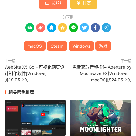
赞(
2
)
打赏


分享到








macOS
Steam
Windows
游戏
上一篇
下一篇
WebSite X5 Go – 可视化网页设
免费获取音频插件 Aperture by
计制作软件[Windows]
Moonwave FX[Windows、
[$19.95→0]
macOS][$24.95→0]
相关限免推荐