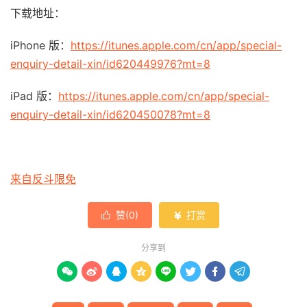
下载地址：
iPhone 版：
https://itunes.apple.com/cn/app/special-
enquiry-detail-xin/id620449976?mt=8
iPad 版：
https://itunes.apple.com/cn/app/special-
enquiry-detail-xin/id620450078?mt=8
来自反斗限免
赞(
0
)
打赏


分享到







