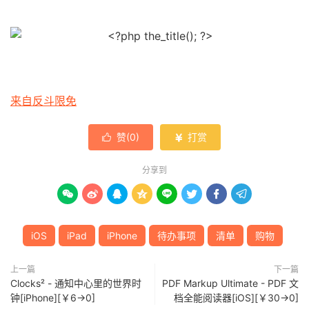
来自反斗限免
赞(
0
)
打赏


分享到








iOS
iPad
iPhone
待办事项
清单
购物
上一篇
下一篇
Clocks² - 通知中心里的世界时
PDF Markup Ultimate - PDF 文
钟[iPhone][￥6→0]
档全能阅读器[iOS][￥30→0]