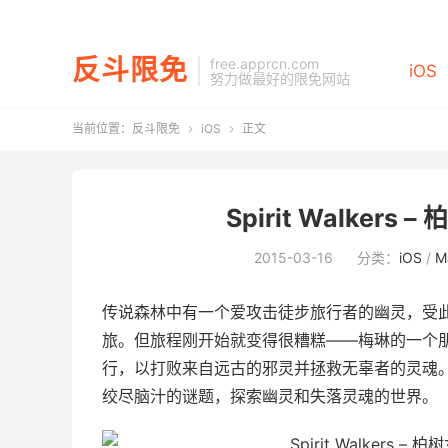
反斗限免
free.apprcn.com
iOS
努力做最好的限免网站
当前位置：
反斗限免
iOS
正文


Spirit Walkers
2015-03-16
分类：
iOS
/
M
传说森林中有一个爱攻击徒步旅行者的幽灵，受
旅。但旅程刚开始就变得很糟糕——梅琳的一个
行，以打败来自远古的邪灵并拯救无辜者的灵魂
绞尽脑汁的谜题，探索幽灵和失落灵魂的世界。