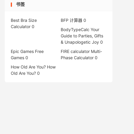
书签
Best Bra Size
BFP 计算器
0
Calculator
0
BodyTypeCalc
Your
Guide to Parties, Gifts
& Unapologetic Joy 0
Epic Games Free
FIRE calculator
Multi-
Games
0
Phase Calculator 0
How Old Are You?
How
Old Are You? 0