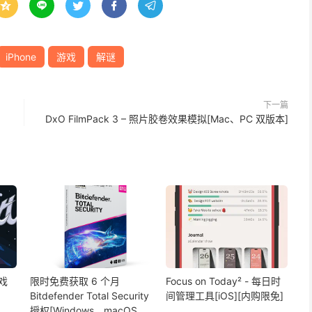





iPhone
游戏
解谜
下一篇
DxO FilmPack 3 – 照片胶卷效果模拟[Mac、PC 双版本]
戏
限时免费获取 6 个月
Focus on Today² - 每日时
Bitdefender Total Security
间管理工具[iOS][内购限免]
授权[Windows、macOS、