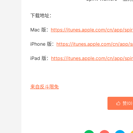
下载地址：
Mac 版：
https://itunes.apple.com/cn/app/sp
iPhone 版：
https://itunes.apple.com/cn/app
iPad 版：
https://itunes.apple.com/cn/app/sp
来自反斗限免
赞(
0
)
