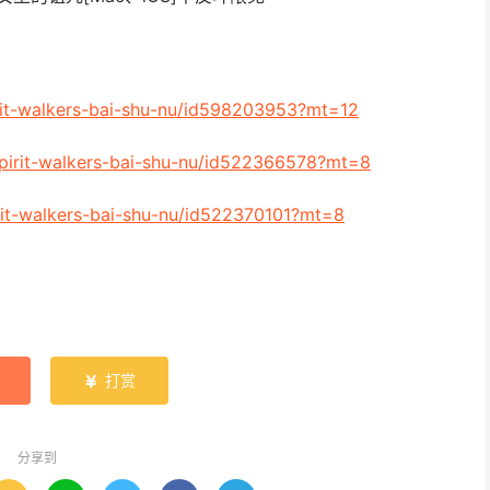
irit-walkers-bai-shu-nu/id598203953?mt=12
/spirit-walkers-bai-shu-nu/id522366578?mt=8
irit-walkers-bai-shu-nu/id522370101?mt=8
打赏

分享到