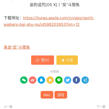
下载地址：
https://itunes.apple.com/cn/app/spirit-
walkers-bai-shu-nu/id598203953?mt=12
来自“反”斗限免
赞(
0
)
打赏


分享到








Mac
游戏
上一篇
下一篇