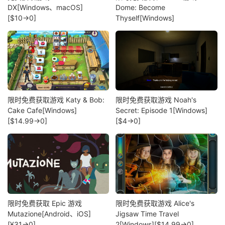
DX[Windows、macOS]
Dome: Become
[$10→0]
Thyself[Windows]
限时免费获取游戏 Katy & Bob:
限时免费获取游戏 Noah's
Cake Cafe[Windows]
Secret: Episode 1[Windows]
[$14.99→0]
[$4→0]
限时免费获取 Epic 游戏
限时免费获取游戏 Alice's
Mutazione[Android、iOS]
Jigsaw Time Travel
[¥31→0]
2[Windows][$14.99→0]