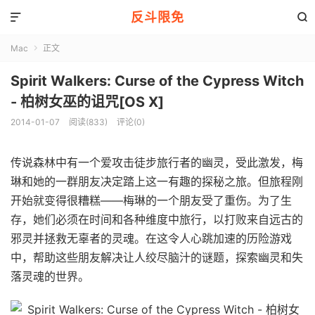
反斗限免


Mac
正文

Spirit Walkers: Curse of the Cypress Witch
- 柏树女巫的诅咒[OS X]
2014-01-07
阅读(833)
评论(0)
传说森林中有一个爱攻击徒步旅行者的幽灵，受此激发，梅
琳和她的一群朋友决定踏上这一有趣的探秘之旅。但旅程刚
开始就变得很糟糕——梅琳的一个朋友受了重伤。为了生
存，她们必须在时间和各种维度中旅行，以打败来自远古的
邪灵并拯救无辜者的灵魂。在这令人心跳加速的历险游戏
中，帮助这些朋友解决让人绞尽脑汁的谜题，探索幽灵和失
落灵魂的世界。