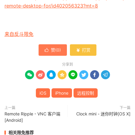
remote-desktop-for/id402056323?mt=8
来自反斗限免
赞(
0
)
打赏


分享到








iOS
iPhone
远程控制
上一篇
下一篇
Remote Ripple - VNC 客户端
Clock mini - 迷你时钟[OS X]
[Android]
相关限免推荐