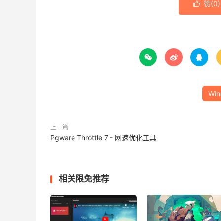
赞(
0
)




Win
上一篇
Pgware Throttle 7 - 网速优化工具
相关限免推荐