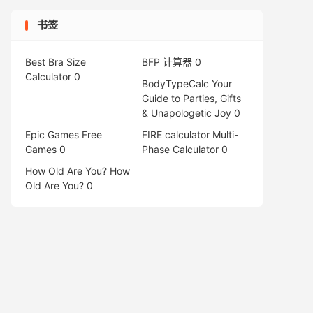
书签
Best Bra Size
BFP 计算器
0
Calculator
0
BodyTypeCalc
Your
Guide to Parties, Gifts
& Unapologetic Joy 0
Epic Games Free
FIRE calculator
Multi-
Games
0
Phase Calculator 0
How Old Are You?
How
Old Are You? 0