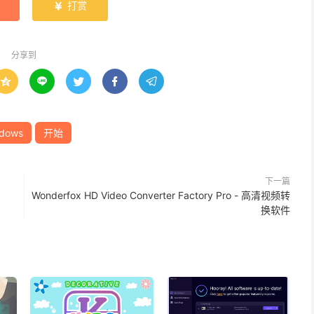
打赏

分享到





dows
开始
下一篇
Wonderfox HD Video Converter Factory Pro - 高清视频转
换软件