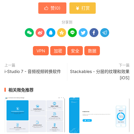
赞(
0
)
打赏


分享到








VPN
加密
安全
数据
上一篇
下一篇
i-Studio 7 - 音频视频转换软件
Stackables - 分层的纹理和效果
[iOS]
相关限免推荐