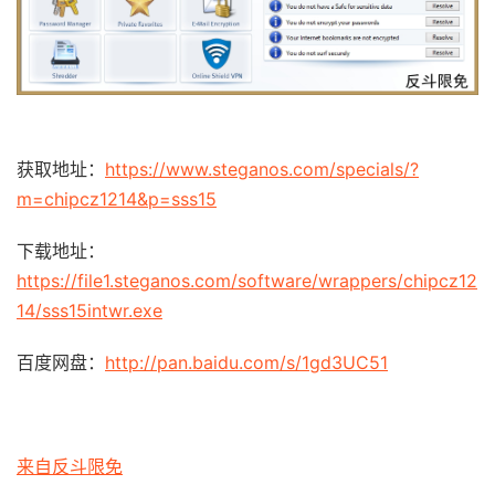
获取地址：
https://www.steganos.com/specials/?
m=chipcz1214&p=sss15
下载地址：
https://file1.steganos.com/software/wrappers/chipcz12
14/sss15intwr.exe
百度网盘：
http://pan.baidu.com/s/1gd3UC51
来自反斗限免