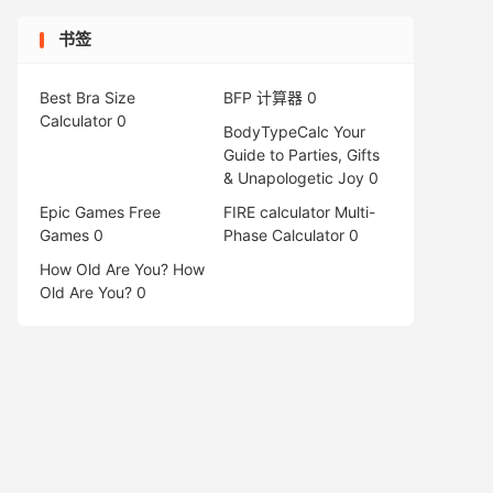
书签
Best Bra Size
BFP 计算器
0
Calculator
0
BodyTypeCalc
Your
Guide to Parties, Gifts
& Unapologetic Joy 0
Epic Games Free
FIRE calculator
Multi-
Games
0
Phase Calculator 0
How Old Are You?
How
Old Are You? 0