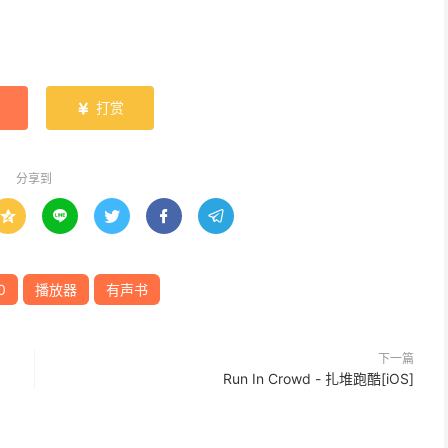
打赏

分享到





0
播放器
有声书
下一篇
Run In Crowd - 扎堆跑酷[iOS]