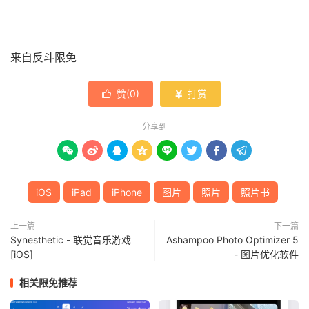
来自反斗限免
赞(
0
)
打赏


分享到








iOS
iPad
iPhone
图片
照片
照片书
上一篇
下一篇
Synesthetic - 联觉音乐游戏
Ashampoo Photo Optimizer 5
[iOS]
- 图片优化软件
相关限免推荐