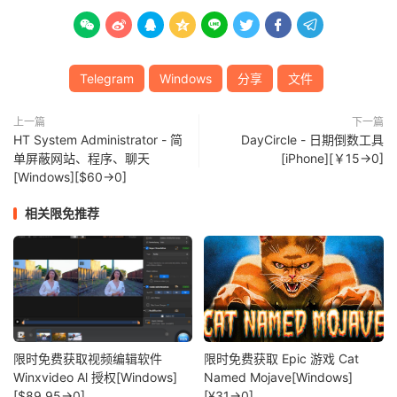








Telegram
Windows
分享
文件
上一篇
下一篇
HT System Administrator - 简
DayCircle - 日期倒数工具
单屏蔽网站、程序、聊天
[iPhone][￥15→0]
[Windows][$60→0]
相关限免推荐
限时免费获取视频编辑软件
限时免费获取 Epic 游戏 Cat
Winxvideo Al 授权[Windows]
Named Mojave[Windows]
[$89.95→0]
[¥31→0]