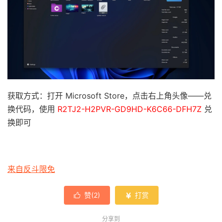
获取方式：打开 Microsoft Store，点击右上角头像——兑
换代码，使用
R2TJ2-H2PVR-GD9HD-K6C66-DFH7Z
兑
换即可
来自反斗限免
赞(
2
)
打赏


分享到