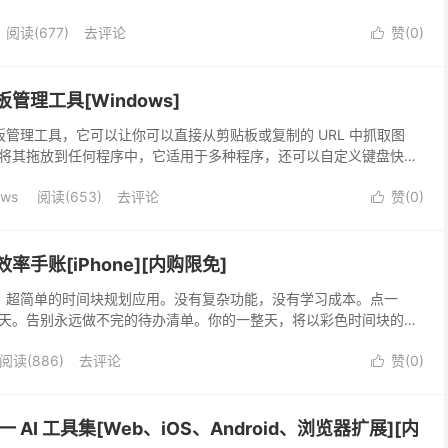
rs 无缝协作，你所做的任何更改都会通过 iCloud 立即同步到你的 iPhone、
阅读(677)
去评论
赞(
0
)

粘贴板管理工具[Windows]
款粘贴板管理工具，它可以让你可以直接从剪贴板或复制的 URL 中抓取图
将其拖放到任何程序中，它适用于多种程序，还可以自定义键盘快捷
作。
ows
阅读(653)
去评论
赞(
0
)

块效率手账[iPhone][内购限免]
高颜值、超简单的时间块规划应用。没有复杂功能，没有学习成本。点一
天。告别永远做不完的待办清单。你的一整天，将以彩色时间块的形
，还剩多少时间，通通一目了然。
阅读(886)
去评论
赞(
0
)

 多合一 AI 工具集[Web、iOS、Android、浏览器扩展][内