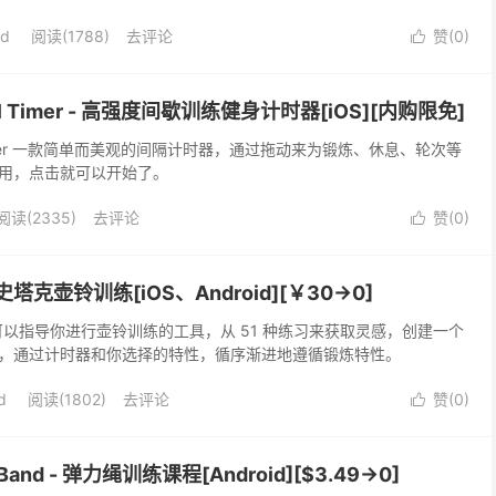
id
阅读(1788)
去评论
赞(
0
)

erval Timer - 高强度间歇训练健身计时器[iOS][内购限免]
rval Timer 一款简单而美观的间隔计时器，通过拖动来为锻炼、休息、轮次等
用，点击就可以开始了。
阅读(2335)
去评论
赞(
0
)

ll - 史塔克壶铃训练[iOS、Android][￥30→0]
ll 是一款可以指导你进行壶铃训练的工具，从 51 种练习来获取灵感，创建一个
，通过计时器和你选择的特性，循序渐进地遵循锻炼特性。
d
阅读(1802)
去评论
赞(
0
)

ce Band - 弹力绳训练课程[Android][$3.49→0]