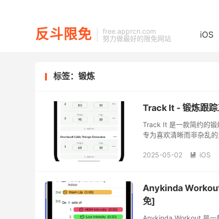
反斗限免
free.apprcn.com
iOS
努力做最好的限免网站
标签：锻炼
Track It - 锻炼
Track It 是一款
专为喜欢清晰而非杂乱的
账户或干扰的影响。
2025-05-02
iOS

Anykinda Work
免]
Anykinda Work