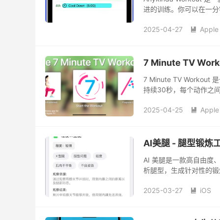
进的训练。你可以在一分
同一次锻炼中将它们任意
2025-04-27
Apple

7 Minute TV Wo
7 Minute TV Wor
持续30秒，每个动作之
2025-04-25
Apple

AI美腿 - 腿型锻炼工
AI 美腿是一款高自由度
析腿型，生成针对性的锻
页左滑删除对应动作。也
2025-03-27
iOS
搜索自定义关键词的锻炼
