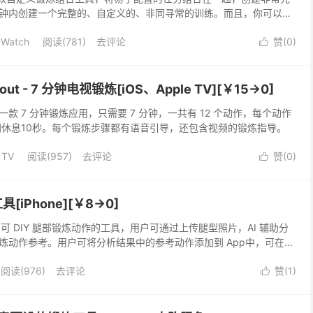
钟内创建一个完整的、自定义的、非同寻常的训练。而且，你可以在
组合。
 Watch
阅读(781)
去评论
赞(
0
)

rkout - 7 分钟电视锻炼[iOS、Apple TV][￥15→0]
kout 是一款 7 分钟锻炼应用，只需要 7 分钟，一共有 12 个动作，每个动作
间休息10秒。每个锻炼步骤都有语音引导，还包含视频的锻炼指导。
 TV
阅读(957)
去评论
赞(
0
)

具[iPhone][￥8→0]
、可 DIY 腿部锻炼动作的工具，用户可通过上传腿型照片，AI 辅助分
炼动作参考。用户可将分析结果中的参考动作添加到 App中，可在首
可以点击参考动作名称显示搜索弹窗，快速打开小红书、抖音等平台
阅读(976)
去评论
赞(
1
)
视频。
