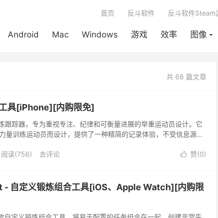
首页
反斗软件
反斗软件Stea
Android
Mac
Windows
游戏
效率
图像
共 68 篇文章
跟踪工具[iPhone][内购限免]
简约的锻炼跟踪器，专为重视专注、纪律和可衡量进展的举重运动员设计。它
力量训练运动员而设计，提供了一种精简的记录体验，不受信息源、
阅读(756)
去评论
赞(
0
)

out - 自定义锻炼组合工具[iOS、Apple Watch][内购限
out 是一款自定义锻炼组合工具，将易于配置的任务组合在一起，创建非常先