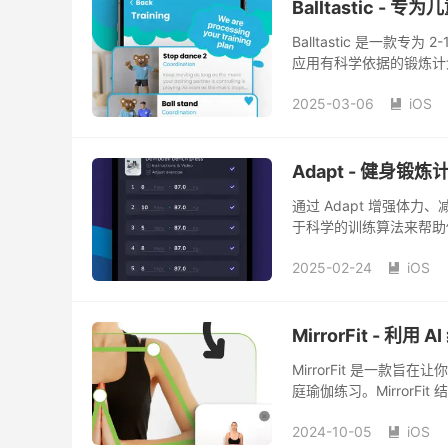
Balltastic -
Balltastic 是一
应用有科学依据的锻炼计
这款健康应用由体育科学
2025-03-06
iOS
儿园年龄段的青少年使用

Adapt - 健身锻炼
通过 Adapt 增强体
于科学的训练算法来帮助
习、组数、次数和重量，
2025-02-24
iOS

MirrorFit - 利
MirrorFit 是一
庭瑜伽练习。Mirror
你的步伐进行调整，并帮
2024-10-05
iOS
