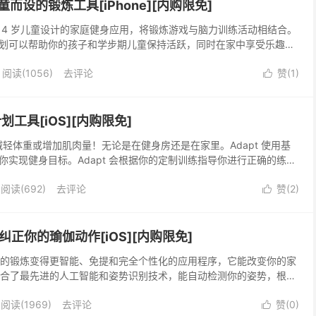
 专为儿童而设的锻炼工具[iPhone][内购限免]
款专为 2-14 岁儿童设计的家庭健身应用，将锻炼游戏与脑力训练活动相结合。
划可以帮助你的孩子和学步期儿童保持活跃，同时在家中享受乐趣。
家开发，拥有 1000 多种不同的运动，非常适合中小学、学龄前和幼
阅读(1056)
去评论
赞(
1
)
。

计划工具[iOS][内购限免]
力、减轻体重或增加肌肉量！无论是在健身房还是在家里。Adapt 使用基
你实现健身目标。Adapt 会根据你的定制训练指导你进行正确的练
帮助你实现目标，就像私人教练一样。
阅读(692)
去评论
赞(
2
)

用 AI 纠正你的瑜伽动作[iOS][内购限免]
款旨在让你的锻炼变得更智能、免提和完全个性化的应用程序，它能改变你的家
Fit 结合了最先进的人工智能和姿势识别技术，能自动检测你的姿势，根据
助你完善姿势。
阅读(1969)
去评论
赞(
0
)
