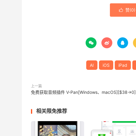
赞(
0
)




AI
iOS
iPad
上一篇
免费获取音频插件 V-Pan[Windows、macOS][$38→0]
相关限免推荐