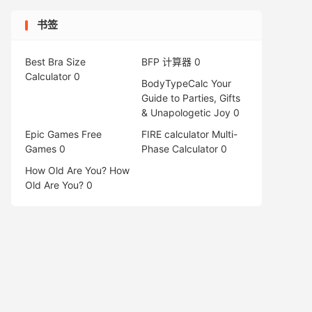
书签
Best Bra Size
BFP 计算器
0
Calculator
0
BodyTypeCalc
Your
Guide to Parties, Gifts
& Unapologetic Joy 0
Epic Games Free
FIRE calculator
Multi-
Games
0
Phase Calculator 0
How Old Are You?
How
Old Are You? 0