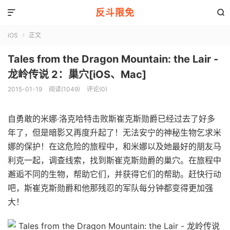
反斗限免


iOS
正文

Tales from the Dragon Mountain: the Lair -
龙岭传说 2：巢穴[iOS、Mac]
2015-01-19
阅读(1049)
评论(0)
自勇敢的米娜·洛克哈特击败斯崔克斯勋爵已经过去了好多
年了，但是暗影又再度升起了！无法安宁的神秘生物乞求米
娜的保护！在这危险的旅程中，和米娜以及她最好的朋友马
利克一起，调查线索，找到斯崔克斯勋爵的巢穴。在旅程中
邂逅不同的生物，帮助它们，并获得它们的帮助。赶快行动
吧，斯崔克斯勋爵和他那残忍的军队每分钟都变得更加强
大！