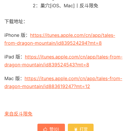
下载地址：
iPhone 版：
https://itunes.apple.com/cn/app/tales-
from-dragon-mountain/id839524294?mt=8
iPad 版：
https://itunes.apple.com/cn/app/tales-from-
dragon-mountain/id839524543?mt=8
Mac 版：
https://itunes.apple.com/cn/app/tales-from-
dragon-mountain/id883619247?mt=12
来自反斗限免
赞(
0
)
打赏

