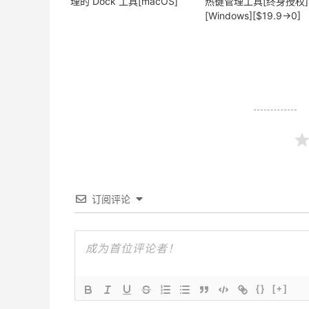
理的 Dock 工具[macOS]
热键管理工具[终身授权]
[Windows][$19.9→0]
订阅评论
{}
[+]