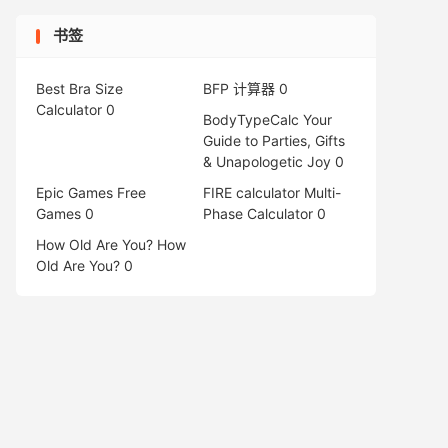
书签
Best Bra Size
BFP 计算器
0
Calculator
0
BodyTypeCalc
Your
Guide to Parties, Gifts
& Unapologetic Joy 0
Epic Games Free
FIRE calculator
Multi-
Games
0
Phase Calculator 0
How Old Are You?
How
Old Are You? 0