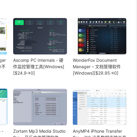
ger
Ascomp PC Internals - 硬
WonderFox Document
身不
件监控管理工具[Windows]
Manager – 文档管理软件
、
[$24.9→0]
[Windows][$29.95→0]
 -
Zortam Mp3 Media Studio
AnyMP4 iPhone Transfer