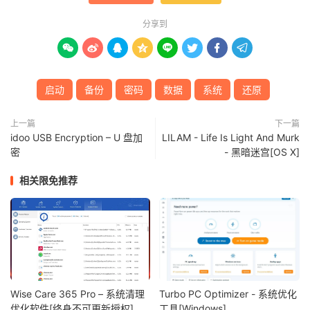
分享到








启动
备份
密码
数据
系统
还原
上一篇
下一篇
idoo USB Encryption – U 盘加
LILAM - Life Is Light And Murk
密
- 黑暗迷宫[OS X]
相关限免推荐
Wise Care 365 Pro – 系统清理
Turbo PC Optimizer - 系统优化
优化软件[终身不可更新授权]
工具[Windows]