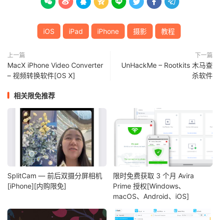








iOS
iPad
iPhone
摄影
教程
上一篇
下一篇
MacX iPhone Video Converter
UnHackMe – Rootkits 木马查
– 视频转换软件[OS X]
杀软件
相关限免推荐
SplitCam — 前后双摄分屏相机
限时免费获取 3 个月 Avira
[iPhone][内购限免]
Prime 授权[Windows、
macOS、Android、iOS]