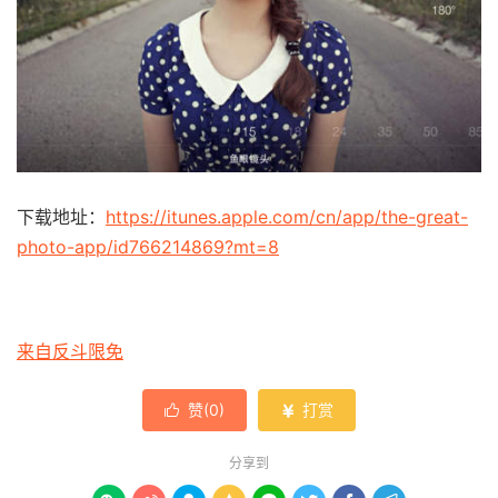
下载地址：
https://itunes.apple.com/cn/app/the-great-
photo-app/id766214869?mt=8
来自反斗限免
赞(
0
)
打赏


分享到