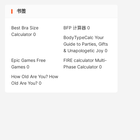
书签
Best Bra Size
BFP 计算器
0
Calculator
0
BodyTypeCalc
Your
Guide to Parties, Gifts
& Unapologetic Joy 0
Epic Games Free
FIRE calculator
Multi-
Games
0
Phase Calculator 0
How Old Are You?
How
Old Are You? 0