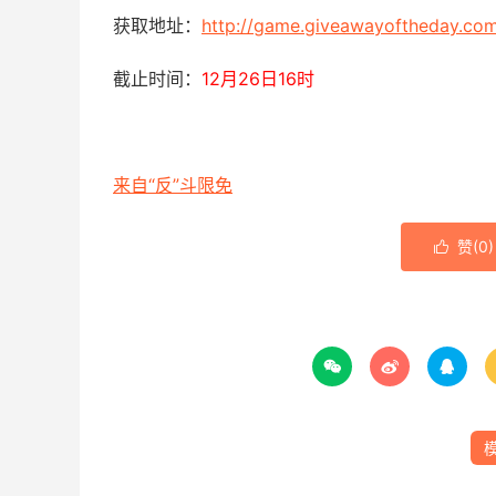
获取地址：
http://game.giveawayoftheday.com/
截止时间：
12月26日16时
来自“反”斗限免
赞(
0
)



