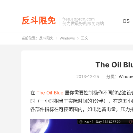
反斗限免
free.apprcn.com
iOS
努力做最好的限免网站
当前位置：
反斗限免
Windows
正文


The Oil 
2013-12-25
分类：
Windo
在
The Oil Blue
里你需要控制操作不同的钻油设
时（一小时相当于实际时间的1分半），在这五小
各部件指标在可控范围内，如电池蓄电量，压力