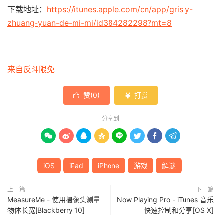
下载地址：
https://itunes.apple.com/cn/app/grisly-
zhuang-yuan-de-mi-mi/id384282298?mt=8
来自反斗限免
赞(
0
)
打赏


分享到








iOS
iPad
iPhone
游戏
解谜
上一篇
下一篇
MeasureMe - 使用摄像头测量
Now Playing Pro - iTunes 音乐
物体长宽[Blackberry 10]
快速控制和分享[OS X]