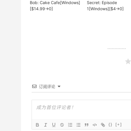
Bob: Cake Cafe[Windows]
Secret: Episode
[$14.99→0]
1[Windows][$4→0]
订阅评论
{}
[+]