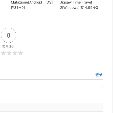
Mutazione[Android、iOS]
Jigsaw Time Travel
[¥31→0]
2[Windows][$14.99→0]
0
文章评分
登录