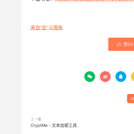
来自“反”斗限免
赞(
0
)




M
上一篇
CryptMe - 文本加密工具