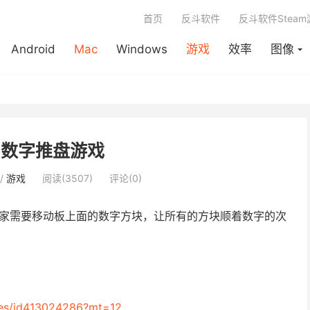
首页
反斗软件
反斗软件Stea
Android
Mac
Windows
游戏
效率
图像
s - 数字推盘游戏
/
游戏
阅读(3507)
评论(0)
家需要移动板上面的数字方块，让所有的方块顺着数字的次
iles/id413024286?mt=12