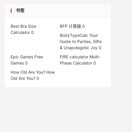
书签
Best Bra Size
BFP 计算器
0
Calculator
0
BodyTypeCalc
Your
Guide to Parties, Gifts
& Unapologetic Joy 0
Epic Games Free
FIRE calculator
Multi-
Games
0
Phase Calculator 0
How Old Are You?
How
Old Are You? 0