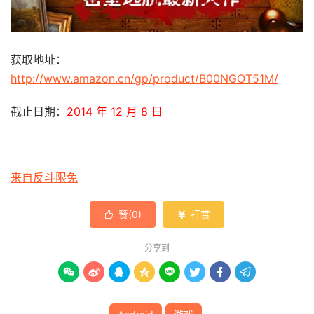
获取地址：
http://www.amazon.cn/gp/product/B00NGOT51M/
截止日期：
2014 年 12 月 8 日
来自反斗限免
赞(
0
)
打赏


分享到







