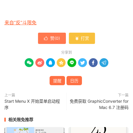
来自“反”斗限免
赞(
0
)
打赏


分享到








提醒
日历
上一篇
下一篇
Start Menu X 开始菜单启动程
免费获取 GraphicConverter for
序
Mac 6.7 注册码
相关限免推荐