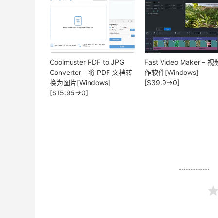
Coolmuster PDF to JPG
Fast Video Maker – 
Converter - 将 PDF 文档转
作软件[Windows]
换为图片[Windows]
[$39.9→0]
[$15.95→0]