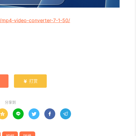
/mp4-video-converter-7-1-50/
打赏

分享到




