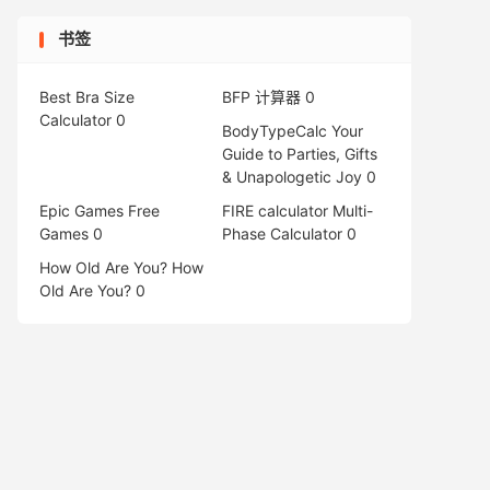
书签
Best Bra Size
BFP 计算器
0
Calculator
0
BodyTypeCalc
Your
Guide to Parties, Gifts
& Unapologetic Joy 0
Epic Games Free
FIRE calculator
Multi-
Games
0
Phase Calculator 0
How Old Are You?
How
Old Are You? 0