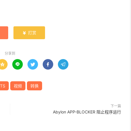
打赏

分享到





TS
视频
转换
下一篇
Abylon APP-BLOCKER 阻止程序运行