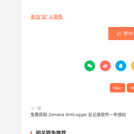
来自“反”斗限免
赞(
0
)




Mac
M
上一篇
免费获取 Zemana AntiLogger 反记录软件一年授权
相关限免推荐