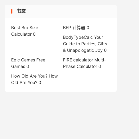
书签
Best Bra Size
BFP 计算器
0
Calculator
0
BodyTypeCalc
Your
Guide to Parties, Gifts
& Unapologetic Joy 0
Epic Games Free
FIRE calculator
Multi-
Games
0
Phase Calculator 0
How Old Are You?
How
Old Are You? 0