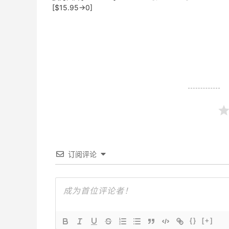
[$15.95→0]
订阅评论
{}
[+]