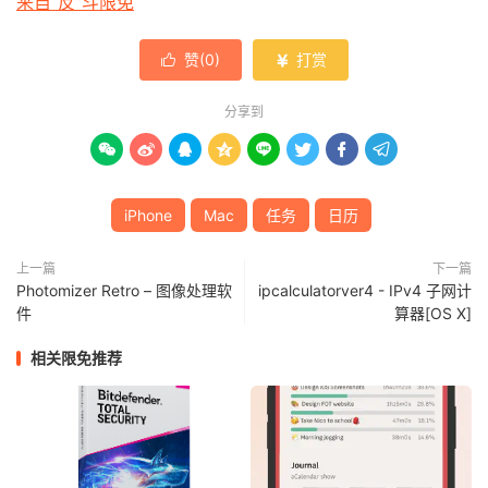
来自“反”斗限免
赞(
0
)
打赏


分享到








iPhone
Mac
任务
日历
上一篇
下一篇
Photomizer Retro – 图像处理软
ipcalculatorver4 - IPv4 子网计
件
算器[OS X]
相关限免推荐