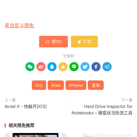
来自反斗限免
赞(
0
)
打赏


分享到








iOS
iPad
iPhone
清单
上一篇
下一篇
Avoid It - 快躲开[iOS]
Hard Drive Inspector for
Notebooks – 硬盘状况检测工具
相关限免推荐