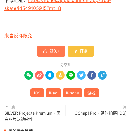
下载地址：
https://itunes.apple.com/cn/app/true-
skate/id549105915?mt=8
来自反斗限免
赞(
0
)
打赏


分享到








iOS
iPad
iPhone
游戏
上一篇
下一篇
SILVER Projects Premium - 黑
OSnap! Pro - 延时拍摄[iOS]
白图片滤镜软件