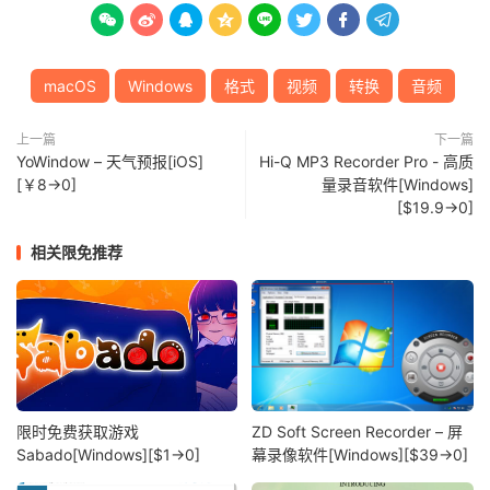








macOS
Windows
格式
视频
转换
音频
上一篇
下一篇
YoWindow – 天气预报[iOS]
Hi-Q MP3 Recorder Pro - 高质
[￥8→0]
量录音软件[Windows]
[$19.9→0]
相关限免推荐
限时免费获取游戏
ZD Soft Screen Recorder – 屏
Sabado[Windows][$1→0]
幕录像软件[Windows][$39→0]