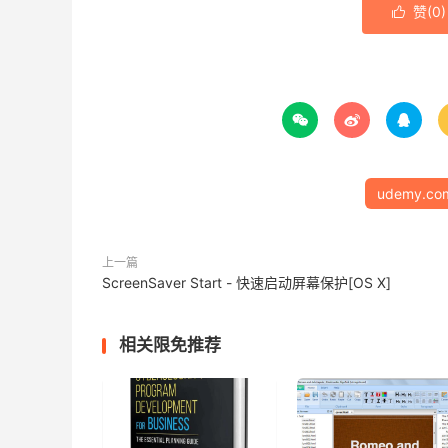
赞(
0
)




udemy.co
上一篇
ScreenSaver Start - 快速启动屏幕保护[OS X]
相关限免推荐