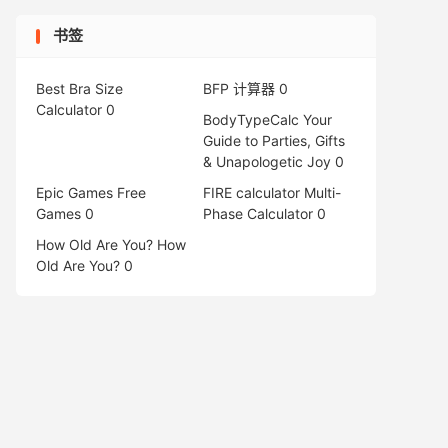
书签
Best Bra Size
BFP 计算器
0
Calculator
0
BodyTypeCalc
Your
Guide to Parties, Gifts
& Unapologetic Joy 0
Epic Games Free
FIRE calculator
Multi-
Games
0
Phase Calculator 0
How Old Are You?
How
Old Are You? 0