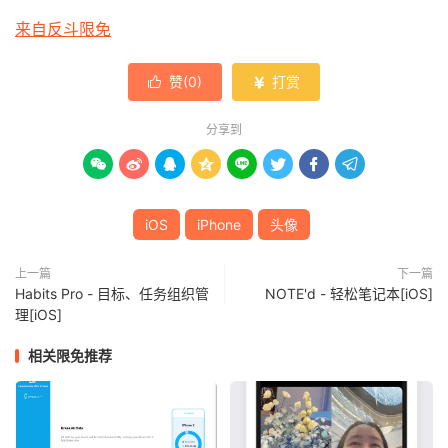
来自反斗限免
赞(
0
)
打赏


分享到








iOS
iPhone
头像
上一篇
下一篇
Habits Pro - 目标、任务组织管
NOTE'd - 轻松笔记本[iOS]
理[iOS]
相关限免推荐