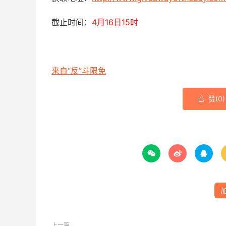
截止时间：
4月16日15时
来自“反”斗限免
赞(
0
)




上一篇