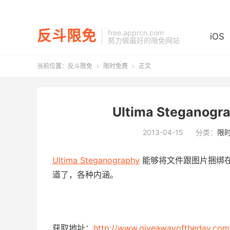
反斗限免
free.apprcn.com
iOS
努力做最好的限免网站
当前位置：
反斗限免
限时免费
正文


Ultima Stegan
2013-04-15
分类：
限
Ultima Steganography
能够将文件跟图片捆绑
道了，各种内涵。
获取地址：
http://www.giveawayoftheday.com