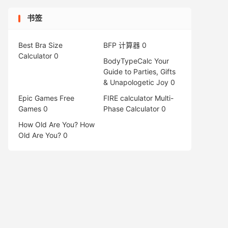
书签
Best Bra Size
BFP 计算器
0
Calculator
0
BodyTypeCalc
Your
Guide to Parties, Gifts
& Unapologetic Joy 0
Epic Games Free
FIRE calculator
Multi-
Games
0
Phase Calculator 0
How Old Are You?
How
Old Are You? 0