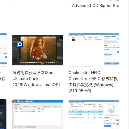
Advanced CD Ripper Pro
G
限时免费获取 ACDSee
Coolmuster HEIC
文档转
Ultimate Pack
Converter - HEIC 格式转换
2026[Windows、macOS]
工具[1年授权][Windows]
[$19.95→0]