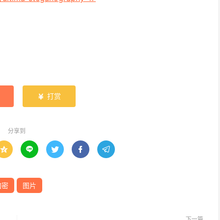
打赏

分享到





加密
图片
下一篇