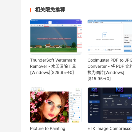
相关限免推荐
ThunderSoft Watermark
Coolmuster PDF to JP
Remover - 水印清除工具
Converter - 将 PDF 
[Windows][$29.95→0]
换为图片[Windows]
[$15.95→0]
Picture to Painting
ETK Image Compressor