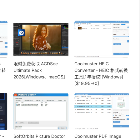
G
限时免费获取 ACDSee
Coolmuster HEIC
文档转
Ultimate Pack
Converter - HEIC 格式转换
2026[Windows、macOS]
工具[1年授权][Windows]
[$19.95→0]
 -
SoftOrbits Picture Doctor
Coolmuster PDF Image