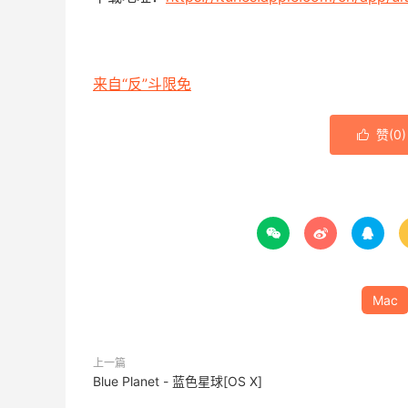
来自“反”斗限免
赞(
0
)




Mac
上一篇
Blue Planet - 蓝色星球[OS X]