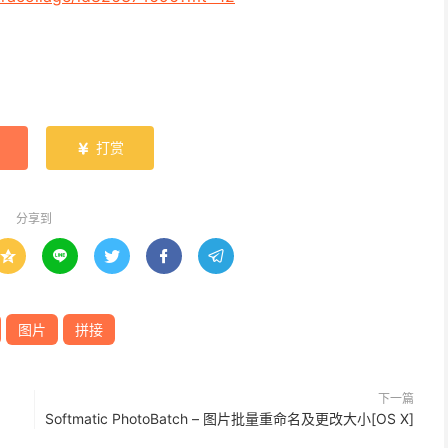
打赏

分享到





图片
拼接
下一篇
Softmatic PhotoBatch – 图片批量重命名及更改大小[OS X]