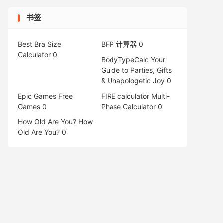
书签
Best Bra Size
BFP 计算器
0
Calculator
0
BodyTypeCalc
Your
Guide to Parties, Gifts
& Unapologetic Joy 0
Epic Games Free
FIRE calculator
Multi-
Games
0
Phase Calculator 0
How Old Are You?
How
Old Are You? 0