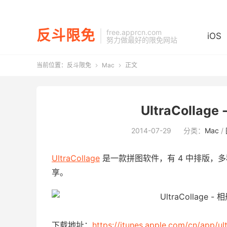
反斗限免
free.apprcn.com
iOS
努力做最好的限免网站
当前位置：
反斗限免
Mac
正文


UltraCollag
2014-07-29
分类：
Mac
/
UltraCollage
是一款拼图软件，有 4 中排版，
享。
下载地址：
https://itunes.apple.com/cn/app/