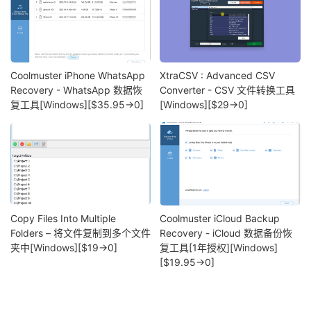
Coolmuster iPhone WhatsApp
XtraCSV : Advanced CSV
Recovery - WhatsApp 数据恢
Converter - CSV 文件转换工具
复工具[Windows][$35.95→0]
[Windows][$29→0]
Copy Files Into Multiple
Coolmuster iCloud Backup
Folders – 将文件复制到多个文件
Recovery - iCloud 数据备份恢
夹中[Windows][$19→0]
复工具[1年授权][Windows]
[$19.95→0]