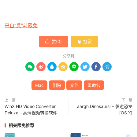
来自“反”斗限免
赞(
0
)
打赏


分享到








Mac
删除
文件
重命名
上一篇
下一篇
WinX HD Video Converter
aargh Dinosaurs! – 躲避恐龙
Deluxe – 高清视频转换软件
[OS X]
相关限免推荐