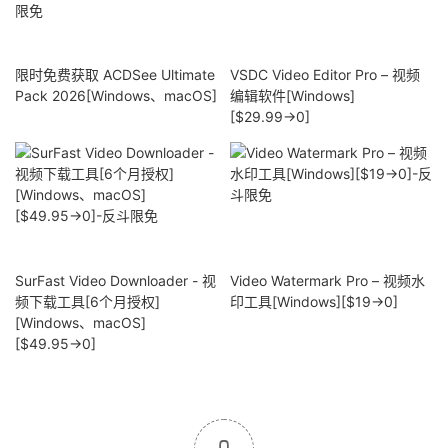
限时免费获取 ACDSee Ultimate
VSDC Video Editor Pro – 视频
Pack 2026[Windows、macOS]
编辑软件[Windows]
[$29.99→0]
SurFast Video Downloader - 视
Video Watermark Pro – 视频水
频下载工具[6个月授权]
印工具[Windows][$19→0]
[Windows、macOS]
[$49.95→0]