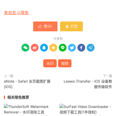
来自反斗限免
赞(
0
)
打赏


分享到








水印
视频
上一篇
下一篇
aNote - Safari 全页截图扩展
Leawo iTransfer - iOS 设备数
[iOS]
据传输软件
相关限免推荐