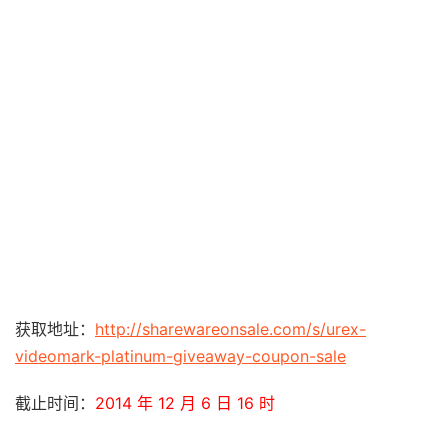
获取地址：
http://sharewareonsale.com/s/urex-
videomark-platinum-giveaway-coupon-sale
截止时间：
2014 年 12 月 6 日 16 时