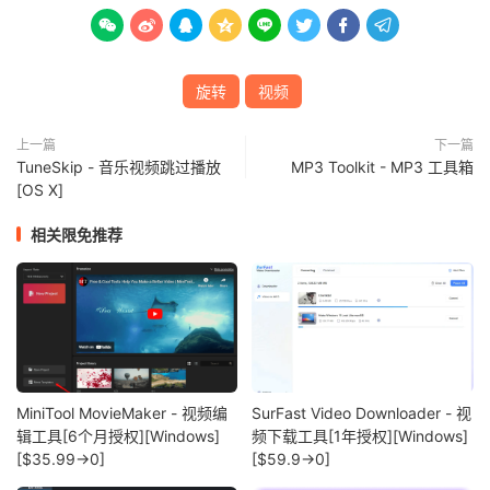








旋转
视频
上一篇
下一篇
TuneSkip - 音乐视频跳过播放
MP3 Toolkit - MP3 工具箱
[OS X]
相关限免推荐
MiniTool MovieMaker - 视频编
SurFast Video Downloader - 视
辑工具[6个月授权][Windows]
频下载工具[1年授权][Windows]
[$35.99→0]
[$59.9→0]