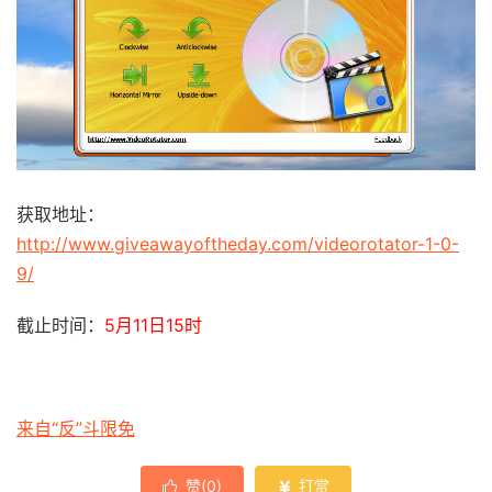
获取地址：
http://www.giveawayoftheday.com/videorotator-1-0-
9/
截止时间：
5月11日15时
来自“反”斗限免
赞(
0
)
打赏

