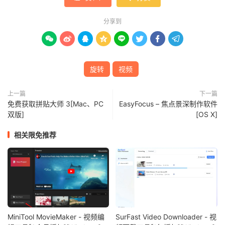
分享到








旋转
视频
上一篇
下一篇
免费获取拼贴大师 3[Mac、PC
EasyFocus – 焦点景深制作软件
双版]
[OS X]
相关限免推荐
MiniTool MovieMaker - 视频编
SurFast Video Downloader - 视