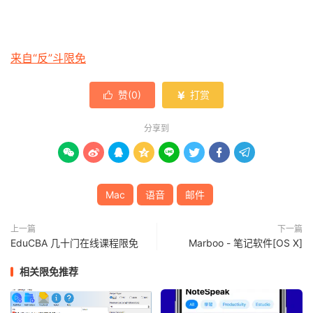
来自“反”斗限免
赞(
0
)
打赏


分享到








Mac
语音
邮件
上一篇
下一篇
EduCBA 几十门在线课程限免
Marboo - 笔记软件[OS X]
相关限免推荐