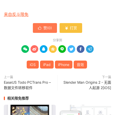
来自反斗限免
赞(
0
)
打赏


分享到








iOS
iPad
iPhone
音效
上一篇
下一篇
EaseUS Todo PCTrans Pro –
Slender Man Origins 2 - 无面
数据文件转移软件
人起源 2[iOS]
相关限免推荐