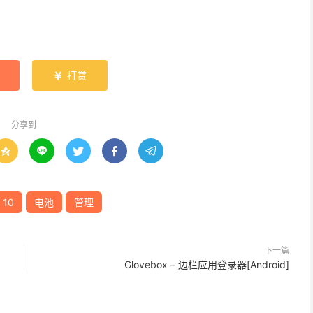
打赏

分享到





 10
电池
管理
下一篇
Glovebox – 边栏应用登录器[Android]